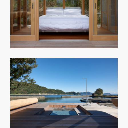
PERMA
IKUSA
IROA
LUTEN
HASO
TOP
CONCEPT
CONTACT
PRIVACY POLICY