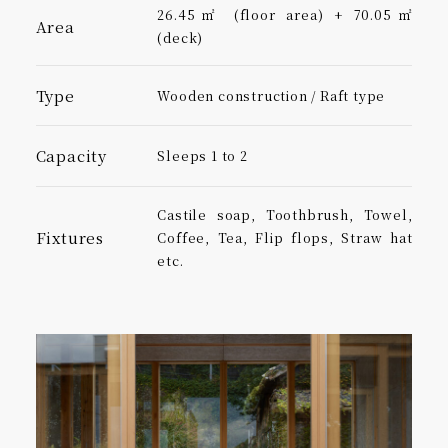
26.45㎡ (floor area) + 70.05㎡
Area
(deck)
Type
Wooden construction / Raft type
Capacity
Sleeps 1 to 2
HASO
FACILITIES
FOOD
Castile soap, Toothbrush, Towel,
CONDITIONS
Fixtures
Coffee, Tea, Flip flops, Straw hat
etc.
FAQ