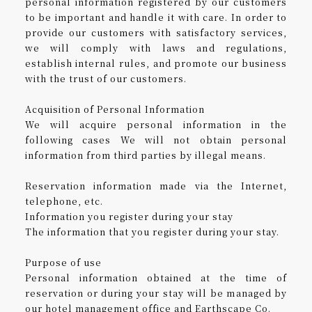
personal information registered by our customers
to be important and handle it with care. In order to
provide our customers with satisfactory services,
TOP
CONCEPT
we will comply with laws and regulations,
establish internal rules, and promote our business
CONTACT
PRIVACY POLICY
with the trust of our customers.
Acquisition of Personal Information
We will acquire personal information in the
following cases We will not obtain personal
information from third parties by illegal means.
Reservation information made via the Internet,
telephone, etc.
Information you register during your stay
The information that you register during your stay.
Purpose of use
Personal information obtained at the time of
reservation or during your stay will be managed by
our hotel management office and Earthscape Co.